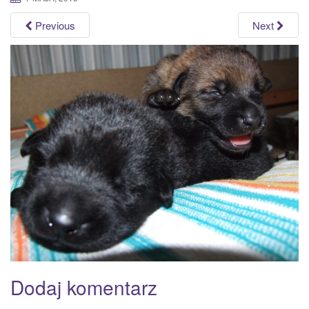
a
Previous
Next
t
i
o
n
Dodaj komentarz