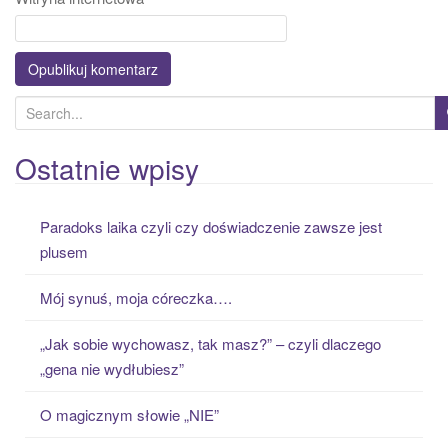
S
e
a
Ostatnie wpisy
r
c
Paradoks laika czyli czy doświadczenie zawsze jest
h
plusem
f
o
Mój synuś, moja córeczka….
r
:
„Jak sobie wychowasz, tak masz?” – czyli dlaczego
„gena nie wydłubiesz”
O magicznym słowie „NIE”