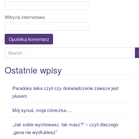
Witryna internetowa
S
e
a
Ostatnie wpisy
r
c
Paradoks laika czyli czy doświadczenie zawsze jest
h
plusem
f
o
Mój synuś, moja córeczka….
r
:
„Jak sobie wychowasz, tak masz?” – czyli dlaczego
„gena nie wydłubiesz”