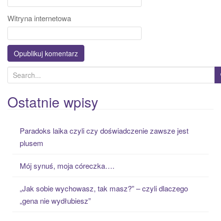
Witryna internetowa
S
e
a
Ostatnie wpisy
r
c
Paradoks laika czyli czy doświadczenie zawsze jest
h
plusem
f
o
Mój synuś, moja córeczka….
r
:
„Jak sobie wychowasz, tak masz?” – czyli dlaczego
„gena nie wydłubiesz”