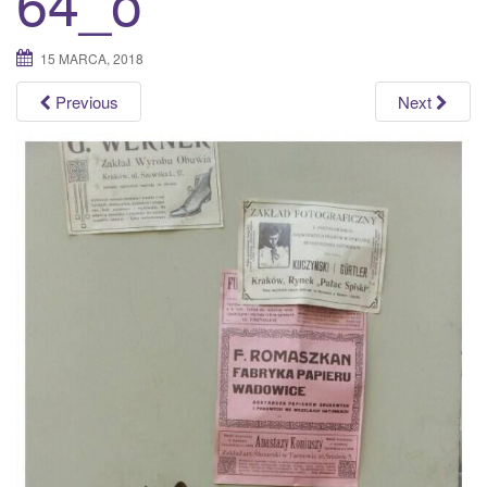
64_o
a
t
15 MARCA, 2018
i
o
Previous
Next
n