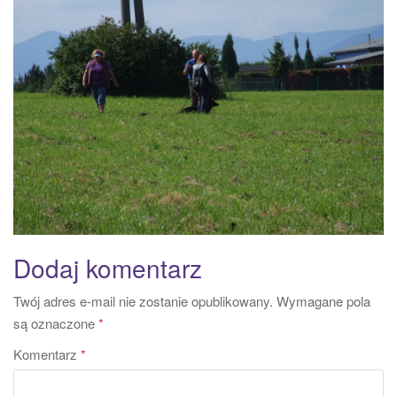
a
t
i
o
n
Dodaj komentarz
Twój adres e-mail nie zostanie opublikowany.
Wymagane pola
są oznaczone
*
Komentarz
*