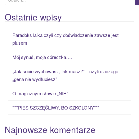
e
a
Ostatnie wpisy
r
c
Paradoks laika czyli czy doświadczenie zawsze jest
h
plusem
f
o
Mój synuś, moja córeczka….
r
:
„Jak sobie wychowasz, tak masz?” – czyli dlaczego
„gena nie wydłubiesz”
O magicznym słowie „NIE”
***PIES SZCZĘŚLIWY, BO SZKOLONY***
Najnowsze komentarze