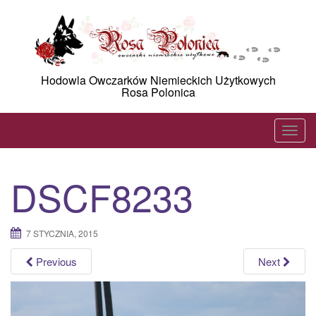
Skip
to
content
Hodowla Owczarków Niemieckich Użytkowych
Rosa Polonica
T
o
g
DSCF8233
g
l
e
7 STYCZNIA, 2015
n
a
Previous
Next
v
i
g