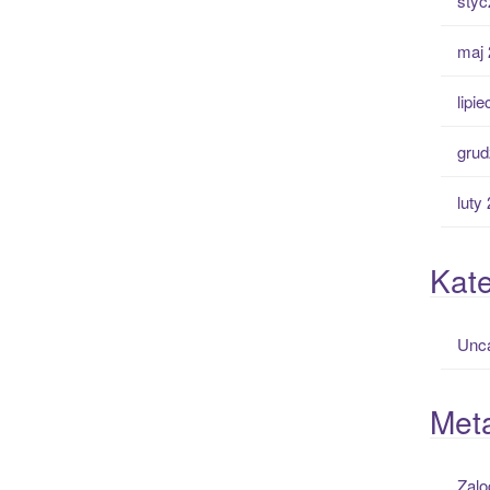
styc
maj 
lipi
grud
luty
Kate
Unca
Met
Zalo