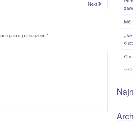
Para
h
Next
zaws
f
o
Mój 
r
:
ne pola są oznaczone
*
„Jak
dlac
O ma
***
Naj
Arc