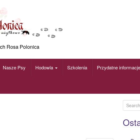
ch Rosa Polonica
Nasze Psy
Hodowla
Szkolenia
Przydatne informacj
S
e
a
Osta
r
c