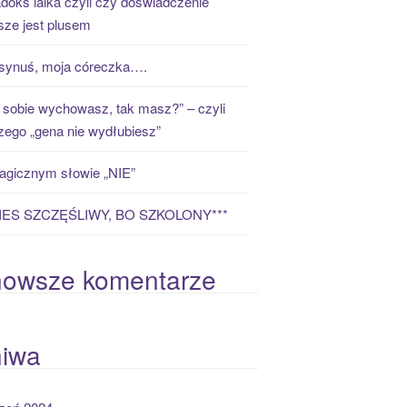
doks laika czyli czy doświadczenie
ze jest plusem
synuś, moja córeczka….
 sobie wychowasz, tak masz?” – czyli
zego „gena nie wydłubiesz”
gicznym słowie „NIE”
PIES SZCZĘŚLIWY, BO SZKOLONY***
nowsze komentarze
hiwa