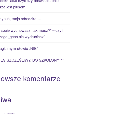
doks laika czyli czy doświadczenie
ze jest plusem
synuś, moja córeczka….
 sobie wychowasz, tak masz?” – czyli
zego „gena nie wydłubiesz”
gicznym słowie „NIE”
PIES SZCZĘŚLIWY, BO SZKOLONY***
nowsze komentarze
hiwa