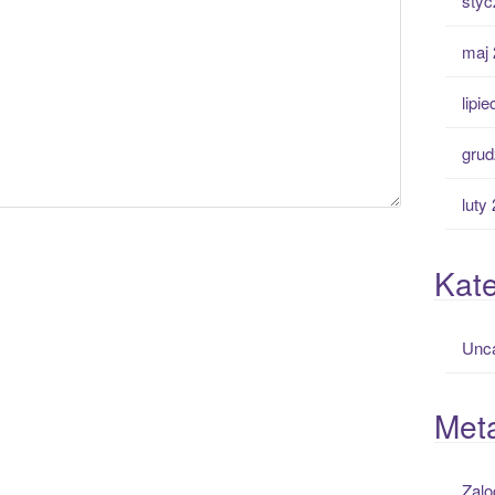
styc
maj 
lipi
grud
luty
Kate
Unca
Met
Zalo