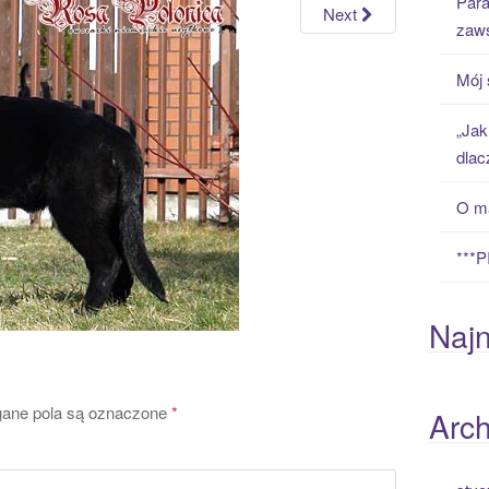
Para
h
Next
zaws
f
o
Mój 
r
:
„Jak
dlac
O ma
***
Naj
ne pola są oznaczone
*
Arc