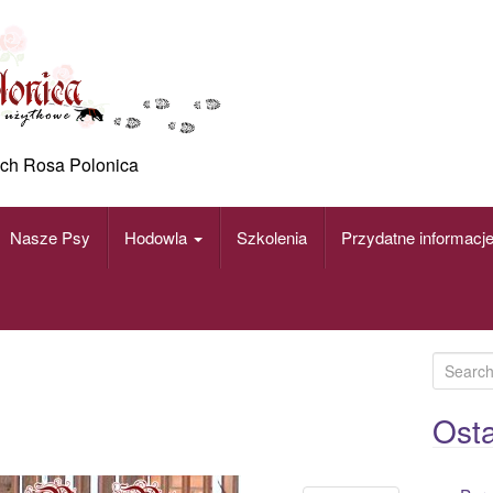
ch Rosa Polonica
Nasze Psy
Hodowla
Szkolenia
Przydatne informacj
S
e
a
Osta
r
c