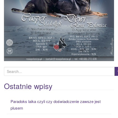
S
e
a
Ostatnie wpisy
r
c
Paradoks laika czyli czy doświadczenie zawsze jest
h
plusem
f
o