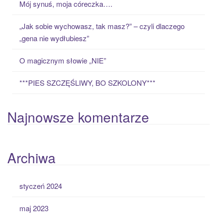
Mój synuś, moja córeczka….
r
:
„Jak sobie wychowasz, tak masz?” – czyli dlaczego
„gena nie wydłubiesz”
O magicznym słowie „NIE”
***PIES SZCZĘŚLIWY, BO SZKOLONY***
Najnowsze komentarze
Archiwa
styczeń 2024
maj 2023