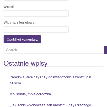
E-mail
Witryna internetowa
S
e
a
Ostatnie wpisy
r
c
Paradoks laika czyli czy doświadczenie zawsze jest
h
plusem
f
o
Mój synuś, moja córeczka….
r
:
„Jak sobie wychowasz, tak masz?” – czyli dlaczego