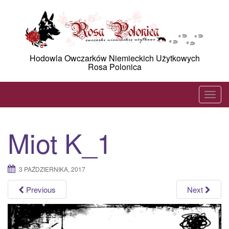
Skip
to
content
Hodowla Owczarków Niemieckich Użytkowych
Rosa Polonica
T
o
g
Miot K_1
g
l
e
3 PAŹDZIERNIKA, 2017
n
a
Previous
Next
v
i
g