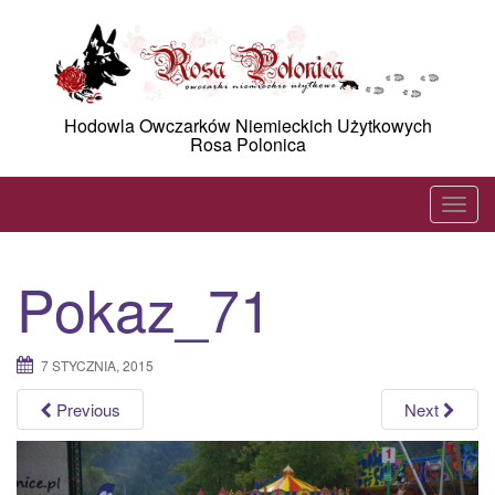
Skip
to
content
Hodowla Owczarków Niemieckich Użytkowych
Rosa Polonica
T
o
g
Pokaz_71
g
l
e
7 STYCZNIA, 2015
n
a
Previous
Next
v
i
g