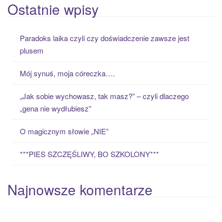
a
Ostatnie wpisy
r
c
Paradoks laika czyli czy doświadczenie zawsze jest
h
plusem
f
o
Mój synuś, moja córeczka….
r
:
„Jak sobie wychowasz, tak masz?” – czyli dlaczego
„gena nie wydłubiesz”
O magicznym słowie „NIE”
***PIES SZCZĘŚLIWY, BO SZKOLONY***
Najnowsze komentarze