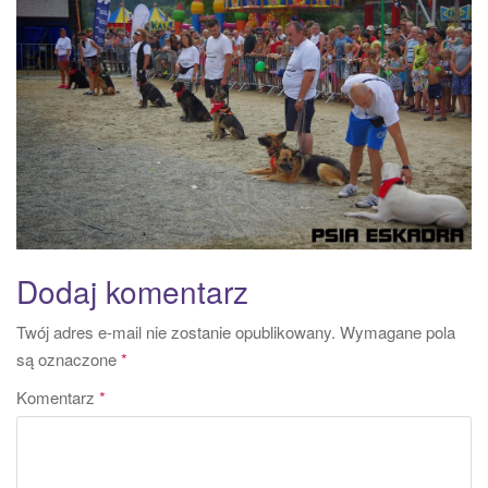
a
t
i
o
n
Dodaj komentarz
Twój adres e-mail nie zostanie opublikowany.
Wymagane pola
są oznaczone
*
Komentarz
*