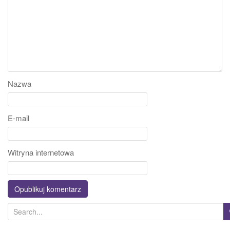
Nazwa
E-mail
Witryna internetowa
S
e