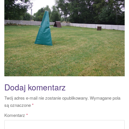
a
t
i
o
n
Dodaj komentarz
Twój adres e-mail nie zostanie opublikowany.
Wymagane pola
są oznaczone
*
Komentarz
*