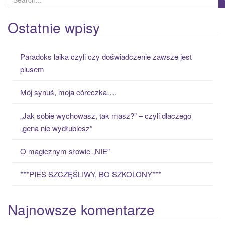
e
a
Ostatnie wpisy
r
c
Paradoks laika czyli czy doświadczenie zawsze jest
h
plusem
f
o
Mój synuś, moja córeczka….
r
:
„Jak sobie wychowasz, tak masz?” – czyli dlaczego
„gena nie wydłubiesz”
O magicznym słowie „NIE”
***PIES SZCZĘŚLIWY, BO SZKOLONY***
Najnowsze komentarze