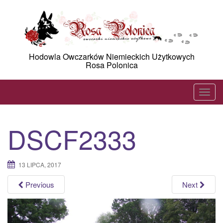
Skip
to
content
Hodowla Owczarków Niemieckich Użytkowych
Rosa Polonica
T
o
g
DSCF2333
g
l
e
13 LIPCA, 2017
n
a
Previous
Next
v
i
g