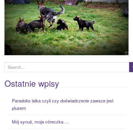
a
t
i
o
n
S
e
a
Ostatnie wpisy
r
c
Paradoks laika czyli czy doświadczenie zawsze jest
h
plusem
f
o
Mój synuś, moja córeczka….
r
: