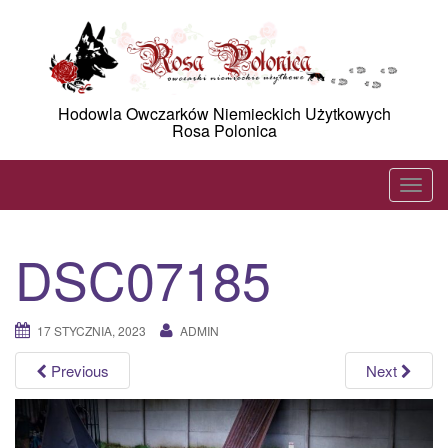
Skip
to
content
Hodowla Owczarków Niemieckich Użytkowych
Rosa Polonica
T
o
g
DSC07185
g
l
e
17 STYCZNIA, 2023
ADMIN
n
a
Previous
Next
v
i
g