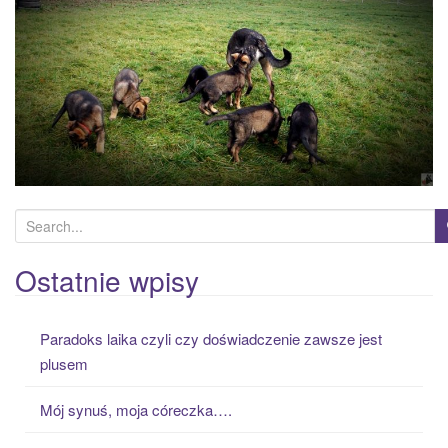
a
t
i
o
n
S
e
a
Ostatnie wpisy
r
c
Paradoks laika czyli czy doświadczenie zawsze jest
h
plusem
f
o
Mój synuś, moja córeczka….
r
: