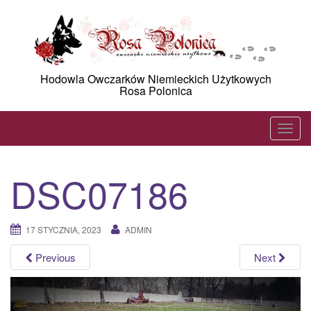
Skip
to
content
Hodowla Owczarków Niemieckich Użytkowych
Rosa Polonica
T
o
g
DSC07186
g
l
e
17 STYCZNIA, 2023
ADMIN
n
a
Previous
Next
v
i
g