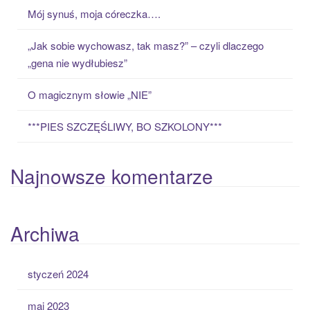
o
Mój synuś, moja córeczka….
r
:
„Jak sobie wychowasz, tak masz?” – czyli dlaczego
„gena nie wydłubiesz”
O magicznym słowie „NIE”
***PIES SZCZĘŚLIWY, BO SZKOLONY***
Najnowsze komentarze
Archiwa
styczeń 2024
maj 2023