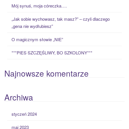
o
Mój synuś, moja córeczka….
r
:
„Jak sobie wychowasz, tak masz?” – czyli dlaczego
„gena nie wydłubiesz”
O magicznym słowie „NIE”
***PIES SZCZĘŚLIWY, BO SZKOLONY***
Najnowsze komentarze
Archiwa
styczeń 2024
maj 2023