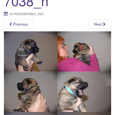
7038_n
a
t
29 PAŹDZIERNIKA, 2021
i
o
Previous
Next
n