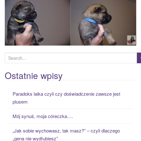
S
e
a
Ostatnie wpisy
r
c
Paradoks laika czyli czy doświadczenie zawsze jest
h
plusem
f
o
Mój synuś, moja córeczka….
r
:
„Jak sobie wychowasz, tak masz?” – czyli dlaczego
„gena nie wydłubiesz”