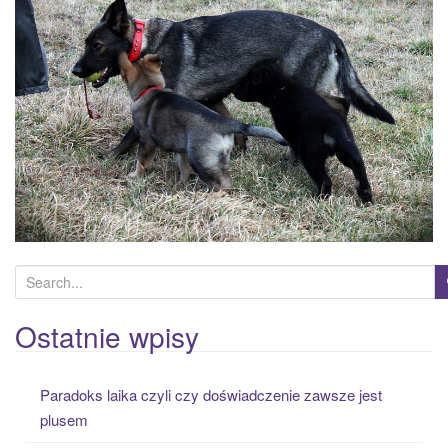
a
t
i
o
n
S
e
a
Ostatnie wpisy
r
c
Paradoks laika czyli czy doświadczenie zawsze jest
h
plusem
f