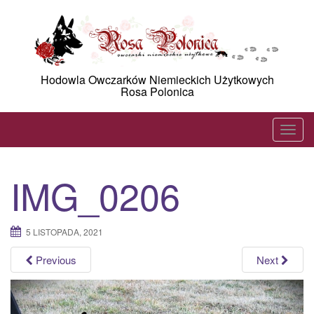
Skip
to
content
Hodowla Owczarków Niemieckich Użytkowych
Rosa Polonica
T
o
g
IMG_0206
g
l
e
5 LISTOPADA, 2021
n
a
Previous
Next
v
i
g