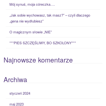
o
Mój synuś, moja córeczka….
r
:
„Jak sobie wychowasz, tak masz?” – czyli dlaczego
„gena nie wydłubiesz”
O magicznym słowie „NIE”
***PIES SZCZĘŚLIWY, BO SZKOLONY***
Najnowsze komentarze
Archiwa
styczeń 2024
maj 2023