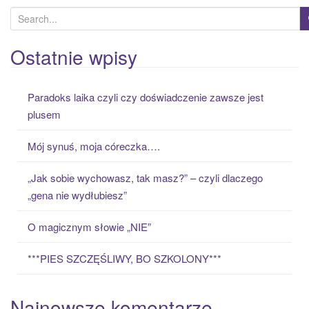
S
e
a
Ostatnie wpisy
r
c
Paradoks laika czyli czy doświadczenie zawsze jest
h
plusem
f
o
Mój synuś, moja córeczka….
r
:
„Jak sobie wychowasz, tak masz?” – czyli dlaczego
„gena nie wydłubiesz”
O magicznym słowie „NIE”
***PIES SZCZĘŚLIWY, BO SZKOLONY***
Najnowsze komentarze