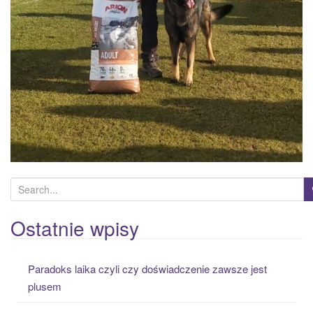
S
e
a
Ostatnie wpisy
r
c
Paradoks laika czyli czy doświadczenie zawsze jest
h
plusem
f
o