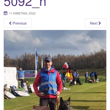
5092_n
a
t
11 KWIETNIA, 2022
i
o
Previous
Next
n