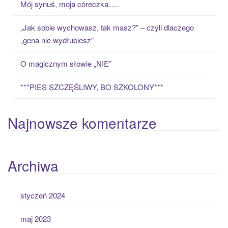
Mój synuś, moja córeczka….
r
:
„Jak sobie wychowasz, tak masz?” – czyli dlaczego
„gena nie wydłubiesz”
O magicznym słowie „NIE”
***PIES SZCZĘŚLIWY, BO SZKOLONY***
Najnowsze komentarze
Archiwa
styczeń 2024
maj 2023