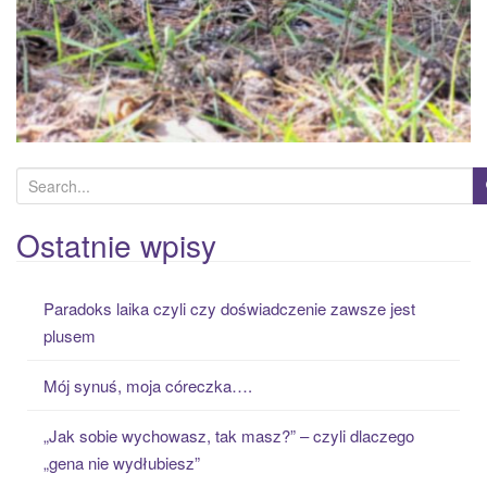
S
e
a
Ostatnie wpisy
r
c
Paradoks laika czyli czy doświadczenie zawsze jest
h
plusem
f
o
Mój synuś, moja córeczka….
r
:
„Jak sobie wychowasz, tak masz?” – czyli dlaczego
„gena nie wydłubiesz”