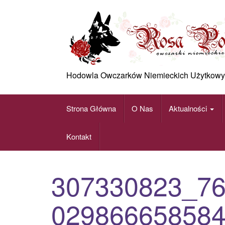
Skip
to
content
Hodowla Owczarków Niemieckich Użytkowy
Strona Główna
O Nas
Aktualności
Kontakt
307330823_7
02986665858