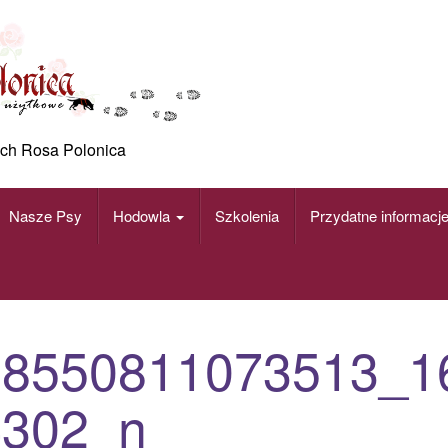
ch Rosa Polonica
Nasze Psy
Hodowla
Szkolenia
Przydatne informacj
68550811073513_1
4302_n