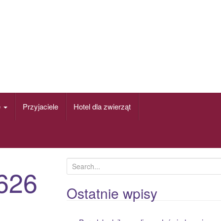
e
Przyjaciele
Hotel dla zwierząt
S
626
e
a
Ostatnie wpisy
r
c