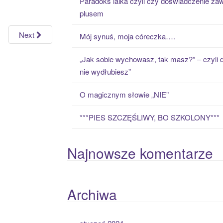
Paradoks laika czyli czy doświadczenie zaw
h
plusem
f
o
Next
Mój synuś, moja córeczka….
r
:
„Jak sobie wychowasz, tak masz?” – czyli 
nie wydłubiesz”
O magicznym słowie „NIE”
***PIES SZCZĘŚLIWY, BO SZKOLONY***
Najnowsze komentarze
Archiwa