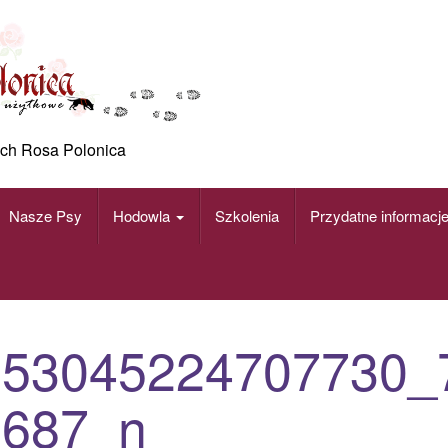
ch Rosa Polonica
Nasze Psy
Hodowla
Szkolenia
Przydatne informacj
253045224707730_
0687_n