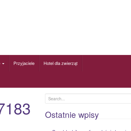
e
Przyjaciele
Hotel dla zwierząt
S
7183
e
a
Ostatnie wpisy
r
c