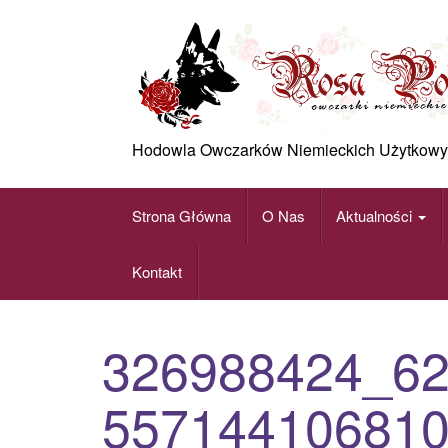
Skip
to
content
Hodowla Owczarków Niemieckich Użytkowy
Strona Główna
O Nas
Aktualności
Kontakt
326988424_6
55714410681