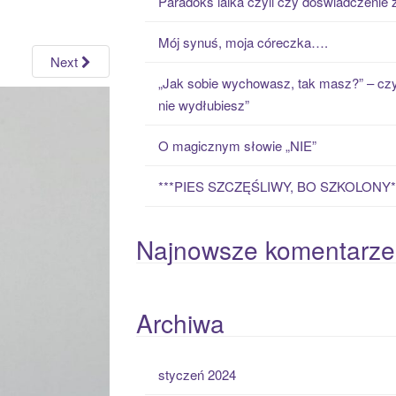
Paradoks laika czyli czy doświadczenie
h
f
Mój synuś, moja córeczka….
o
Next
r
„Jak sobie wychowasz, tak masz?” – czy
:
nie wydłubiesz”
O magicznym słowie „NIE”
***PIES SZCZĘŚLIWY, BO SZKOLONY*
Najnowsze komentarze
Archiwa
styczeń 2024