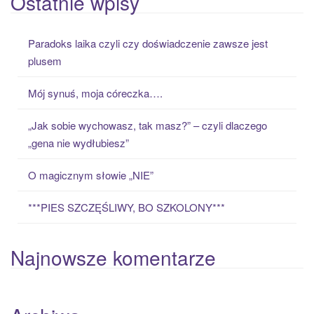
Ostatnie wpisy
r
c
Paradoks laika czyli czy doświadczenie zawsze jest
h
plusem
f
o
Mój synuś, moja córeczka….
r
:
„Jak sobie wychowasz, tak masz?” – czyli dlaczego
„gena nie wydłubiesz”
O magicznym słowie „NIE”
***PIES SZCZĘŚLIWY, BO SZKOLONY***
Najnowsze komentarze