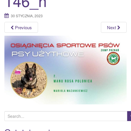
146_n
a
t
30 STYCZNIA, 2023
i
o
Previous
Next
n
S
e
a