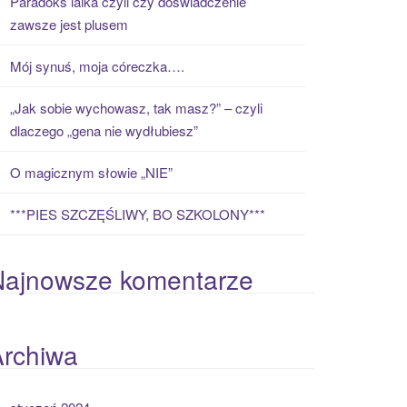
Paradoks laika czyli czy doświadczenie
zawsze jest plusem
Mój synuś, moja córeczka….
„Jak sobie wychowasz, tak masz?” – czyli
dlaczego „gena nie wydłubiesz”
O magicznym słowie „NIE”
***PIES SZCZĘŚLIWY, BO SZKOLONY***
Najnowsze komentarze
Archiwa