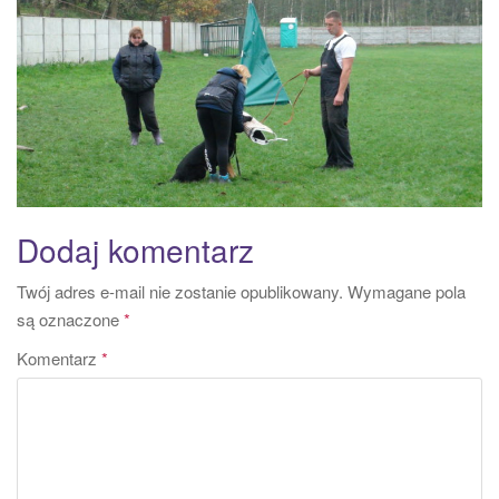
a
t
i
o
n
Dodaj komentarz
Twój adres e-mail nie zostanie opublikowany.
Wymagane pola
są oznaczone
*
Komentarz
*