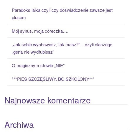
c
Paradoks laika czyli czy doświadczenie zawsze jest
h
plusem
f
o
Mój synuś, moja córeczka….
r
:
„Jak sobie wychowasz, tak masz?” – czyli dlaczego
„gena nie wydłubiesz”
O magicznym słowie „NIE”
***PIES SZCZĘŚLIWY, BO SZKOLONY***
Najnowsze komentarze
Archiwa