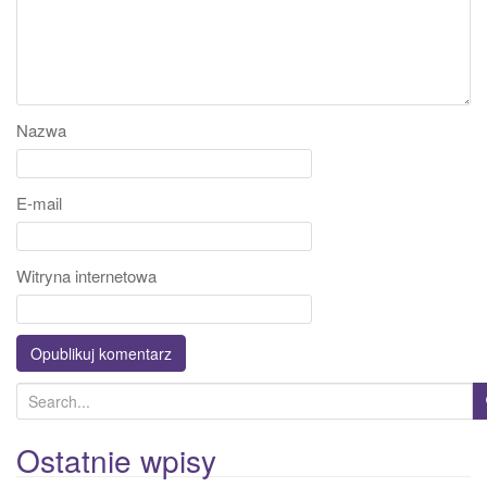
Nazwa
E-mail
Witryna internetowa
S
e
a
Ostatnie wpisy
r