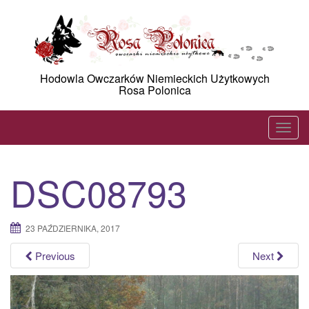
Skip
to
content
Hodowla Owczarków Niemieckich Użytkowych
Rosa Polonica
T
o
g
DSC08793
g
l
e
23 PAŹDZIERNIKA, 2017
n
a
Previous
Next
v
i
g