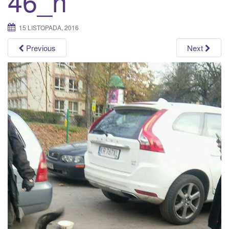
46_n
a
t
15 LISTOPADA, 2016
i
o
Previous
Next
n