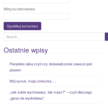
Witryna internetowa
S
e
a
Ostatnie wpisy
r
c
Paradoks laika czyli czy doświadczenie zawsze jest
h
plusem
f
o
Mój synuś, moja córeczka….
r
:
„Jak sobie wychowasz, tak masz?” – czyli dlaczego
„gena nie wydłubiesz”