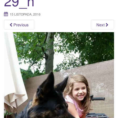
29_n
a
t
15 LISTOPADA, 2016
i
o
Previous
Next
n