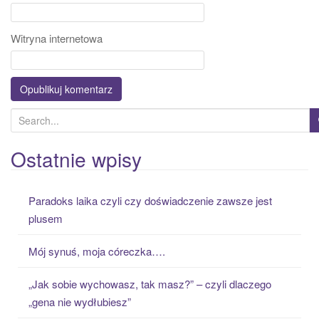
Witryna internetowa
S
e
a
Ostatnie wpisy
r
c
Paradoks laika czyli czy doświadczenie zawsze jest
h
plusem
f
o
Mój synuś, moja córeczka….
r
:
„Jak sobie wychowasz, tak masz?” – czyli dlaczego
„gena nie wydłubiesz”