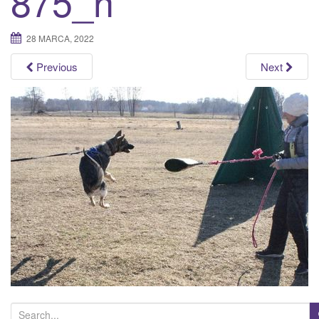
875_n
a
t
28 MARCA, 2022
i
o
Previous
Next
n
S