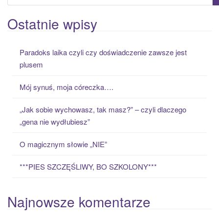
e
a
Ostatnie wpisy
r
c
Paradoks laika czyli czy doświadczenie zawsze jest
h
plusem
f
o
Mój synuś, moja córeczka….
r
:
„Jak sobie wychowasz, tak masz?” – czyli dlaczego
„gena nie wydłubiesz”
O magicznym słowie „NIE”
***PIES SZCZĘŚLIWY, BO SZKOLONY***
Najnowsze komentarze