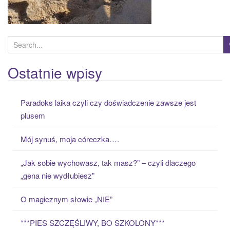
S
e
a
Ostatnie wpisy
r
c
Paradoks laika czyli czy doświadczenie zawsze jest
h
plusem
f
o
Mój synuś, moja córeczka….
r
:
„Jak sobie wychowasz, tak masz?” – czyli dlaczego
„gena nie wydłubiesz”
O magicznym słowie „NIE”
***PIES SZCZĘŚLIWY, BO SZKOLONY***