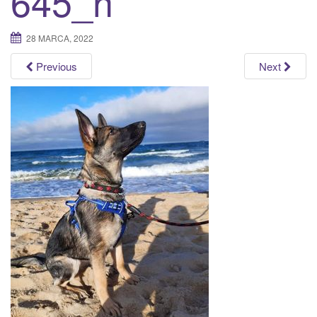
645_n
a
t
28 MARCA, 2022
i
o
Previous
Next
n