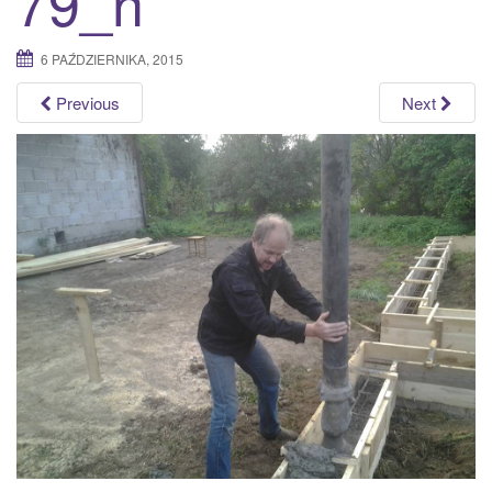
79_n
a
t
6 PAŹDZIERNIKA, 2015
i
o
Previous
Next
n