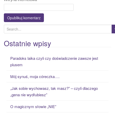
S
e
a
Ostatnie wpisy
r
c
Paradoks laika czyli czy doświadczenie zawsze jest
h
plusem
f
o
Mój synuś, moja córeczka….
r
:
„Jak sobie wychowasz, tak masz?” – czyli dlaczego
„gena nie wydłubiesz”
O magicznym słowie „NIE”