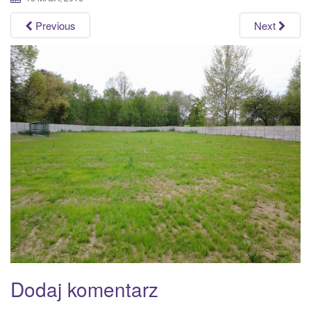
a
Previous
Next
t
i
o
n
Dodaj komentarz