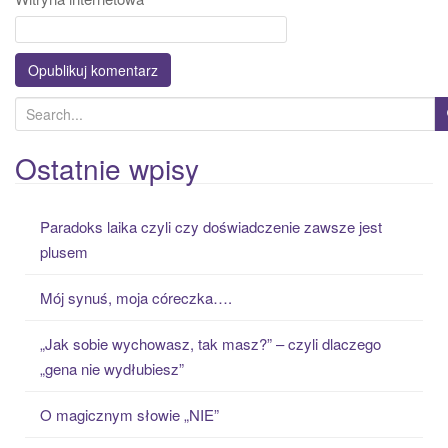
S
e
a
Ostatnie wpisy
r
c
Paradoks laika czyli czy doświadczenie zawsze jest
h
plusem
f
o
Mój synuś, moja córeczka….
r
:
„Jak sobie wychowasz, tak masz?” – czyli dlaczego
„gena nie wydłubiesz”
O magicznym słowie „NIE”