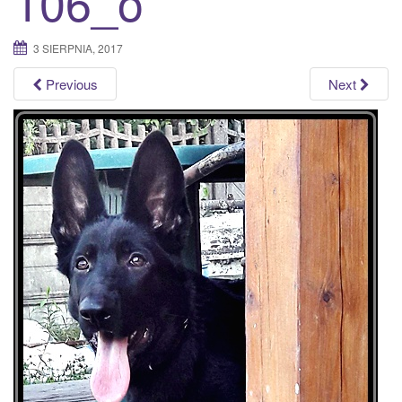
106_o
a
t
3 SIERPNIA, 2017
i
o
Previous
Next
n