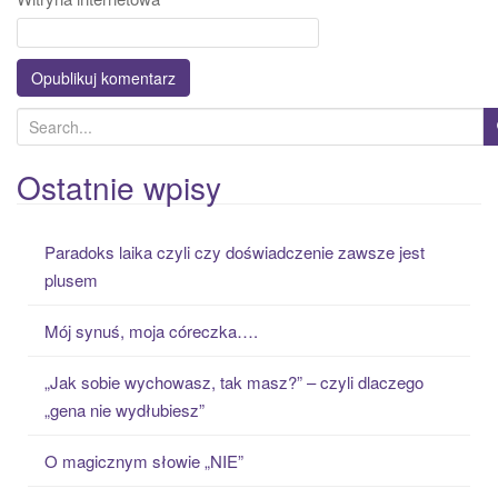
S
e
a
Ostatnie wpisy
r
c
Paradoks laika czyli czy doświadczenie zawsze jest
h
plusem
f
o
Mój synuś, moja córeczka….
r
:
„Jak sobie wychowasz, tak masz?” – czyli dlaczego
„gena nie wydłubiesz”
O magicznym słowie „NIE”