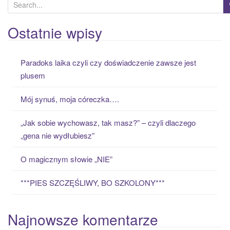
S
e
a
Ostatnie wpisy
r
c
Paradoks laika czyli czy doświadczenie zawsze jest
h
plusem
f
o
Mój synuś, moja córeczka….
r
:
„Jak sobie wychowasz, tak masz?” – czyli dlaczego
„gena nie wydłubiesz”
O magicznym słowie „NIE”
***PIES SZCZĘŚLIWY, BO SZKOLONY***
Najnowsze komentarze