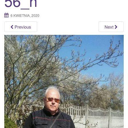
56_n
a
t
6 KWIETNIA, 2020
i
o
Previous
Next
n