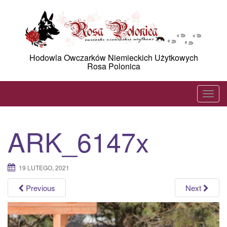
Skip
to
content
Hodowla Owczarków Niemieckich Użytkowych
Rosa Polonica
T
o
g
ARK_6147x
g
l
e
19 LUTEGO, 2021
n
a
Previous
Next
v
i
g