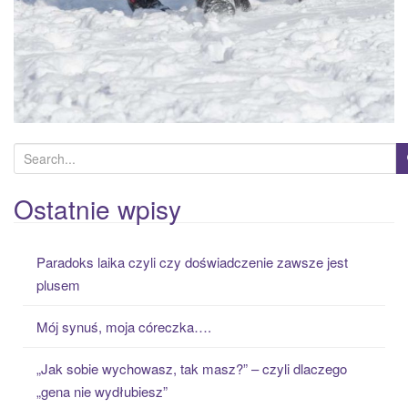
S
e
a
Ostatnie wpisy
r
c
Paradoks laika czyli czy doświadczenie zawsze jest
h
plusem
f
o
Mój synuś, moja córeczka….
r
:
„Jak sobie wychowasz, tak masz?” – czyli dlaczego
„gena nie wydłubiesz”