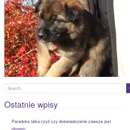
a
t
i
o
n
S
e
a
Ostatnie wpisy
r
c
Paradoks laika czyli czy doświadczenie zawsze jest
h
plusem