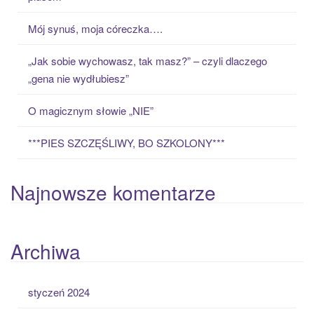
f
o
Mój synuś, moja córeczka….
r
:
„Jak sobie wychowasz, tak masz?” – czyli dlaczego
„gena nie wydłubiesz”
O magicznym słowie „NIE”
***PIES SZCZĘŚLIWY, BO SZKOLONY***
Najnowsze komentarze
Archiwa
styczeń 2024