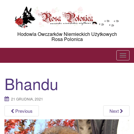
Skip
to
content
Hodowla Owczarków Niemieckich Użytkowych
Rosa Polonica
T
o
g
Bhandu
g
l
e
21 GRUDNIA, 2021
n
a
Previous
Next
v
i
g