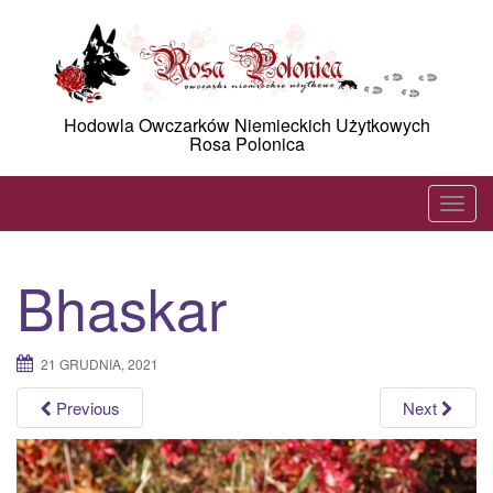
Skip
to
content
Hodowla Owczarków Niemieckich Użytkowych
Rosa Polonica
T
o
g
Bhaskar
g
l
e
21 GRUDNIA, 2021
n
a
Previous
Next
v
i
g