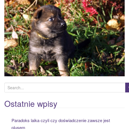
a
t
i
o
n
S
e
a
Ostatnie wpisy
r
c
Paradoks laika czyli czy doświadczenie zawsze jest
h
plusem