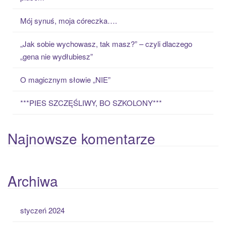
f
o
Mój synuś, moja córeczka….
r
:
„Jak sobie wychowasz, tak masz?” – czyli dlaczego
„gena nie wydłubiesz”
O magicznym słowie „NIE”
***PIES SZCZĘŚLIWY, BO SZKOLONY***
Najnowsze komentarze
Archiwa
styczeń 2024