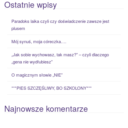
a
Ostatnie wpisy
r
c
Paradoks laika czyli czy doświadczenie zawsze jest
h
plusem
f
o
Mój synuś, moja córeczka….
r
:
„Jak sobie wychowasz, tak masz?” – czyli dlaczego
„gena nie wydłubiesz”
O magicznym słowie „NIE”
***PIES SZCZĘŚLIWY, BO SZKOLONY***
Najnowsze komentarze