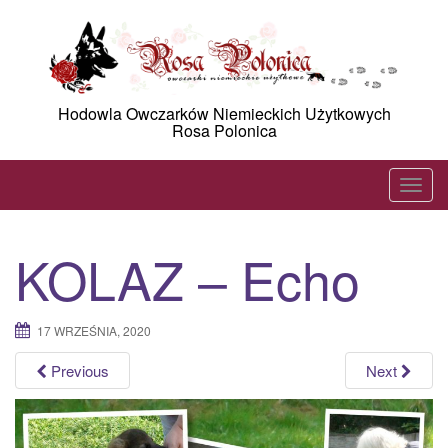
Skip
to
content
Hodowla Owczarków Niemieckich Użytkowych
Rosa Polonica
T
o
g
KOLAZ – Echo
g
l
e
17 WRZEŚNIA, 2020
n
a
Previous
Next
v
i
g