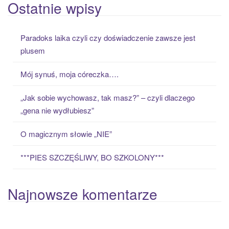
a
Ostatnie wpisy
r
c
Paradoks laika czyli czy doświadczenie zawsze jest
h
plusem
f
o
Mój synuś, moja córeczka….
r
:
„Jak sobie wychowasz, tak masz?” – czyli dlaczego
„gena nie wydłubiesz”
O magicznym słowie „NIE”
***PIES SZCZĘŚLIWY, BO SZKOLONY***
Najnowsze komentarze