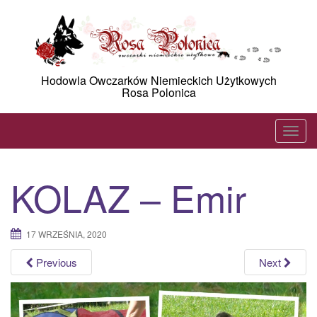
Skip
to
content
Hodowla Owczarków Niemieckich Użytkowych
Rosa Polonica
T
o
g
KOLAZ – Emir
g
l
e
17 WRZEŚNIA, 2020
n
a
Previous
Next
v
i
g