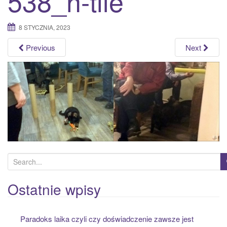
538_n-tile
a
t
8 STYCZNIA, 2023
i
o
Previous
Next
n
S
e
a
Ostatnie wpisy
r
c
Paradoks laika czyli czy doświadczenie zawsze jest
h