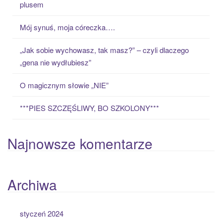
plusem
f
o
Mój synuś, moja córeczka….
r
:
„Jak sobie wychowasz, tak masz?” – czyli dlaczego
„gena nie wydłubiesz”
O magicznym słowie „NIE”
***PIES SZCZĘŚLIWY, BO SZKOLONY***
Najnowsze komentarze
Archiwa
styczeń 2024