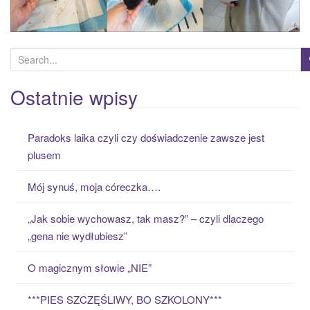
S
e
a
Ostatnie wpisy
r
c
Paradoks laika czyli czy doświadczenie zawsze jest
h
plusem
f
o
Mój synuś, moja córeczka….
r
:
„Jak sobie wychowasz, tak masz?” – czyli dlaczego
„gena nie wydłubiesz”
O magicznym słowie „NIE”
***PIES SZCZĘŚLIWY, BO SZKOLONY***