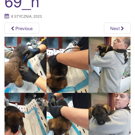
69_n
a
t
8 STYCZNIA, 2023
i
o
Previous
Next
n