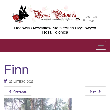
Skip
to
content
Hodowla Owczarków Niemieckich Użytkowych
Rosa Polonica
T
o
g
Finn
g
l
e
25 LUTEGO, 2023
n
a
Previous
Next
v
i
g