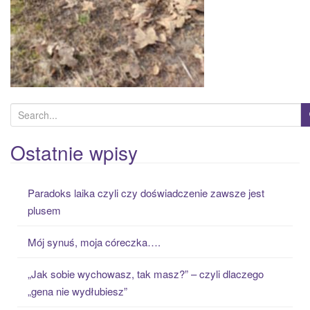
S
e
a
Ostatnie wpisy
r
c
Paradoks laika czyli czy doświadczenie zawsze jest
h
plusem
f
o
Mój synuś, moja córeczka….
r
:
„Jak sobie wychowasz, tak masz?” – czyli dlaczego
„gena nie wydłubiesz”