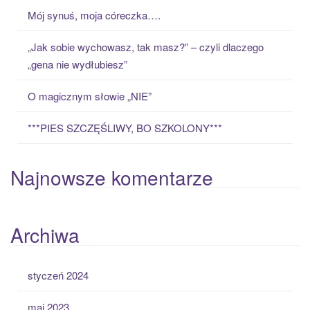
o
Mój synuś, moja córeczka….
r
:
„Jak sobie wychowasz, tak masz?” – czyli dlaczego
„gena nie wydłubiesz”
O magicznym słowie „NIE”
***PIES SZCZĘŚLIWY, BO SZKOLONY***
Najnowsze komentarze
Archiwa
styczeń 2024
maj 2023