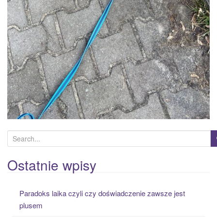
S
e
a
Ostatnie wpisy
r
c
Paradoks laika czyli czy doświadczenie zawsze jest
h
plusem
f