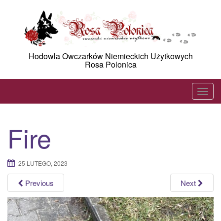
Skip
to
content
Hodowla Owczarków Niemieckich Użytkowych
Rosa Polonica
T
o
g
Fire
g
l
e
25 LUTEGO, 2023
n
a
Previous
Next
v
i
g