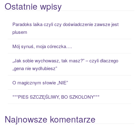
a
Ostatnie wpisy
r
c
Paradoks laika czyli czy doświadczenie zawsze jest
h
plusem
f
o
Mój synuś, moja córeczka….
r
:
„Jak sobie wychowasz, tak masz?” – czyli dlaczego
„gena nie wydłubiesz”
O magicznym słowie „NIE”
***PIES SZCZĘŚLIWY, BO SZKOLONY***
Najnowsze komentarze