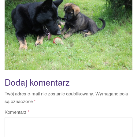
a
t
i
o
n
Dodaj komentarz
Twój adres e-mail nie zostanie opublikowany.
Wymagane pola
są oznaczone
*
Komentarz
*