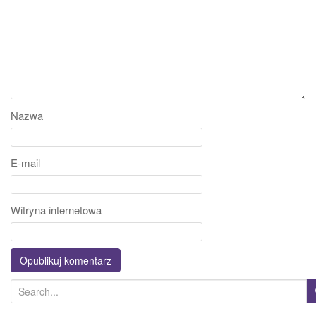
Nazwa
E-mail
Witryna internetowa
S
e