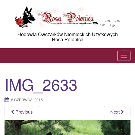
Skip
to
content
Hodowla Owczarków Niemieckich Użytkowych
Rosa Polonica
T
o
g
IMG_2633
g
l
e
8 CZERWCA, 2015
n
a
Previous
Next
v
i
g