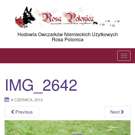
Skip
to
content
Hodowla Owczarków Niemieckich Użytkowych
Rosa Polonica
T
o
g
IMG_2642
g
l
e
8 CZERWCA, 2015
n
a
Previous
Next
v
i
g