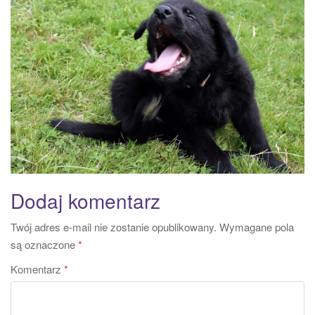
a
t
i
o
n
Dodaj komentarz
Twój adres e-mail nie zostanie opublikowany.
Wymagane pola
są oznaczone
*
Komentarz
*