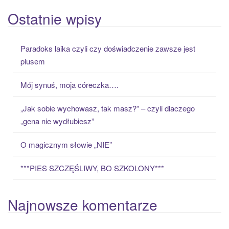
e
a
Ostatnie wpisy
r
c
Paradoks laika czyli czy doświadczenie zawsze jest
h
plusem
f
o
Mój synuś, moja córeczka….
r
:
„Jak sobie wychowasz, tak masz?” – czyli dlaczego
„gena nie wydłubiesz”
O magicznym słowie „NIE”
***PIES SZCZĘŚLIWY, BO SZKOLONY***
Najnowsze komentarze