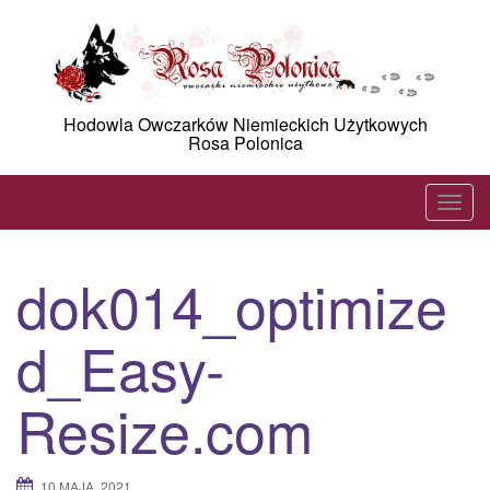
Skip
to
content
Hodowla Owczarków Niemieckich Użytkowych
Rosa Polonica
T
o
g
dok014_optimize
g
l
d_Easy-
e
n
a
Resize.com
v
i
g
10 MAJA, 2021