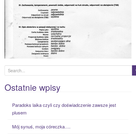
S
e
a
Ostatnie wpisy
r
c
Paradoks laika czyli czy doświadczenie zawsze jest
h
plusem
f
o
Mój synuś, moja córeczka….
r