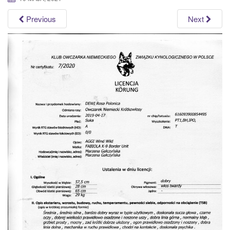
a
Previous
Next
t
i
o
n