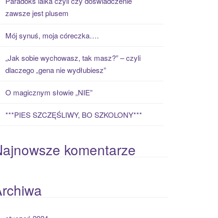
Paradoks laika czyli czy doświadczenie
zawsze jest plusem
Mój synuś, moja córeczka….
„Jak sobie wychowasz, tak masz?” – czyli
dlaczego „gena nie wydłubiesz”
O magicznym słowie „NIE”
***PIES SZCZĘŚLIWY, BO SZKOLONY***
Najnowsze komentarze
Archiwa