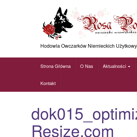
Skip
to
content
Hodowla Owczarków Niemieckich Użytkowy
Strona Główna
O Nas
Aktualności
Kontakt
dok015_optimi
Resize.com