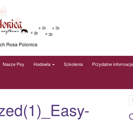
ch Rosa Polonica
Nasze Psy
Hodowla
Szkolenia
Przydatne informacj
S
zed(1)_Easy-
e
a
O
r
c