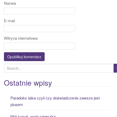
Nazwa
E-mail
Witryna internetowa
S
e
a
Ostatnie wpisy
r
c
Paradoks laika czyli czy doświadczenie zawsze jest
h
plusem
f
o
Mój synuś, moja córeczka….