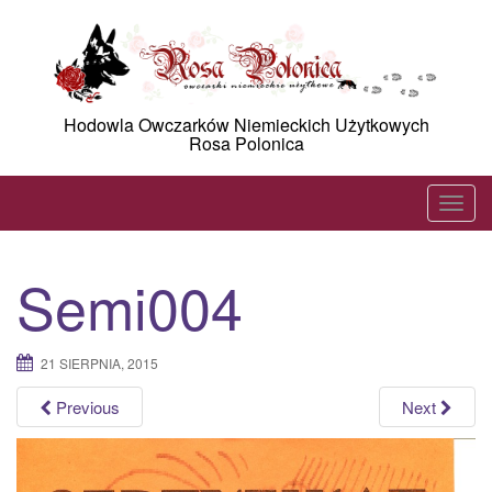
Skip
to
content
Hodowla Owczarków Niemieckich Użytkowych
Rosa Polonica
T
o
g
Semi004
g
l
e
21 SIERPNIA, 2015
n
a
Previous
Next
v
i
g