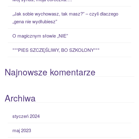
r
:
„Jak sobie wychowasz, tak masz?” – czyli dlaczego
„gena nie wydłubiesz”
O magicznym słowie „NIE”
***PIES SZCZĘŚLIWY, BO SZKOLONY***
Najnowsze komentarze
Archiwa
styczeń 2024
maj 2023