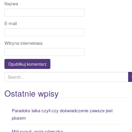
Nazwa
E-mail
Witryna internetowa
S
e
a
Ostatnie wpisy
r
c
Paradoks laika czyli czy doświadczenie zawsze jest
h
plusem
f
o
Mój synuś, moja córeczka….