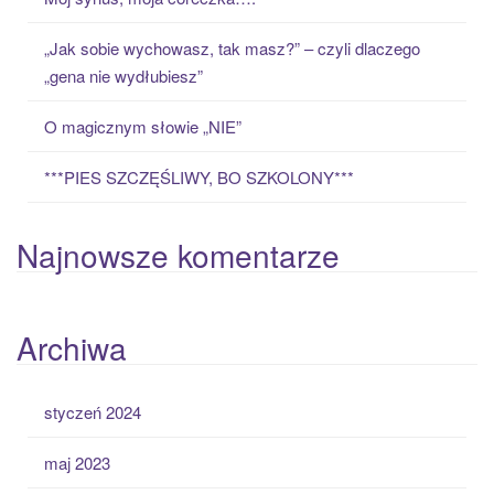
r
:
„Jak sobie wychowasz, tak masz?” – czyli dlaczego
„gena nie wydłubiesz”
O magicznym słowie „NIE”
***PIES SZCZĘŚLIWY, BO SZKOLONY***
Najnowsze komentarze
Archiwa
styczeń 2024
maj 2023