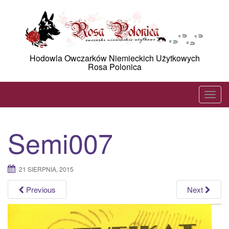
Skip
to
content
Hodowla Owczarków Niemieckich Użytkowych
Rosa Polonica
T
o
g
Semi007
g
l
e
21 SIERPNIA, 2015
n
a
Previous
Next
v
i
g